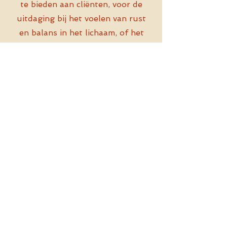
te bieden aan cliënten, voor de
uitdaging bij het voelen van rust
en balans in het lichaam, of het
herpakken van energie, integreer
ik enkele Shiatsu basisprincipes in
de sessies. Dit kan een korte
drukpunt massage zijn ter
ontspanning en/of het aanleren
van enkele technieken die je op
jezelf kan toepassen.
Andere technieken en vormen
van therapie: